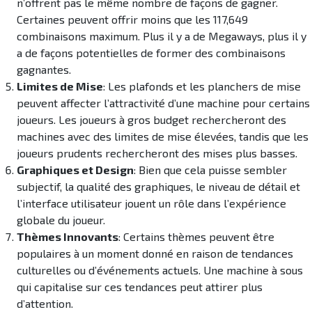
n’offrent pas le même nombre de façons de gagner.
Certaines peuvent offrir moins que les 117,649
combinaisons maximum. Plus il y a de Megaways, plus il y
a de façons potentielles de former des combinaisons
gagnantes.
Limites de Mise
: Les plafonds et les planchers de mise
peuvent affecter l’attractivité d’une machine pour certains
joueurs. Les joueurs à gros budget rechercheront des
machines avec des limites de mise élevées, tandis que les
joueurs prudents rechercheront des mises plus basses.
Graphiques et Design
: Bien que cela puisse sembler
subjectif, la qualité des graphiques, le niveau de détail et
l’interface utilisateur jouent un rôle dans l’expérience
globale du joueur.
Thèmes Innovants
: Certains thèmes peuvent être
populaires à un moment donné en raison de tendances
culturelles ou d’événements actuels. Une machine à sous
qui capitalise sur ces tendances peut attirer plus
d’attention.