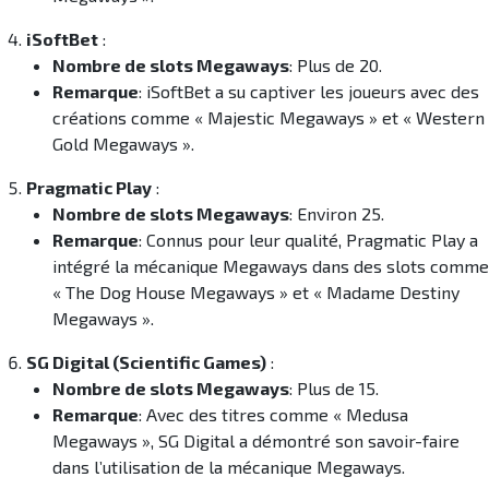
iSoftBet
:
Nombre de slots Megaways
: Plus de 20.
Remarque
: iSoftBet a su captiver les joueurs avec des
créations comme « Majestic Megaways » et « Western
Gold Megaways ».
Pragmatic Play
:
Nombre de slots Megaways
: Environ 25.
Remarque
: Connus pour leur qualité, Pragmatic Play a
intégré la mécanique Megaways dans des slots comme
« The Dog House Megaways » et « Madame Destiny
Megaways ».
SG Digital (Scientific Games)
:
Nombre de slots Megaways
: Plus de 15.
Remarque
: Avec des titres comme « Medusa
Megaways », SG Digital a démontré son savoir-faire
dans l’utilisation de la mécanique Megaways.