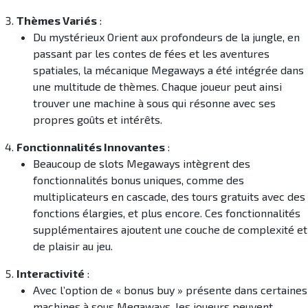
Thèmes Variés
:
Du mystérieux Orient aux profondeurs de la jungle, en
passant par les contes de fées et les aventures
spatiales, la mécanique Megaways a été intégrée dans
une multitude de thèmes. Chaque joueur peut ainsi
trouver une machine à sous qui résonne avec ses
propres goûts et intérêts.
Fonctionnalités Innovantes
:
Beaucoup de slots Megaways intègrent des
fonctionnalités bonus uniques, comme des
multiplicateurs en cascade, des tours gratuits avec des
fonctions élargies, et plus encore. Ces fonctionnalités
supplémentaires ajoutent une couche de complexité et
de plaisir au jeu.
Interactivité
:
Avec l’option de « bonus buy » présente dans certaines
machines à sous Megaways, les joueurs peuvent