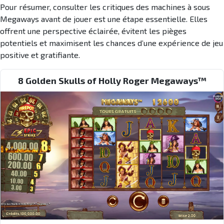
Pour résumer, consulter les critiques des machines à sous
Megaways avant de jouer est une étape essentielle. Elles
offrent une perspective éclairée, évitent les pièges
potentiels et maximisent les chances d’une expérience de jeu
positive et gratifiante.
8 Golden Skulls of Holly Roger Megaways™