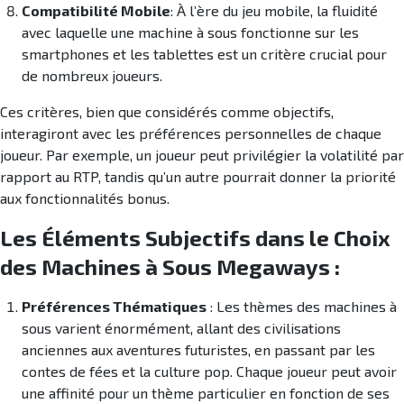
Compatibilité Mobile
: À l’ère du jeu mobile, la fluidité
avec laquelle une machine à sous fonctionne sur les
smartphones et les tablettes est un critère crucial pour
de nombreux joueurs.
Ces critères, bien que considérés comme objectifs,
interagiront avec les préférences personnelles de chaque
joueur. Par exemple, un joueur peut privilégier la volatilité par
rapport au RTP, tandis qu’un autre pourrait donner la priorité
aux fonctionnalités bonus.
Les Éléments Subjectifs dans le Choix
des Machines à Sous Megaways :
Préférences Thématiques
: Les thèmes des machines à
sous varient énormément, allant des civilisations
anciennes aux aventures futuristes, en passant par les
contes de fées et la culture pop. Chaque joueur peut avoir
une affinité pour un thème particulier en fonction de ses