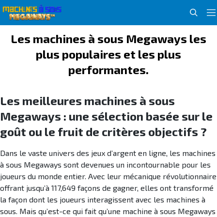
Machines à sous Megaways™ Canada
Searc
Pr
Skip to navigation
Skip to content
Les machines à sous Megaways les
plus populaires et les plus
performantes.
Les meilleures machines à sous
Megaways : une sélection basée sur le
goût ou le fruit de critères objectifs ?
Dans le vaste univers des jeux d’argent en ligne, les machines
à sous Megaways sont devenues un incontournable pour les
joueurs du monde entier. Avec leur mécanique révolutionnaire
offrant jusqu’à 117,649 façons de gagner, elles ont transformé
la façon dont les joueurs interagissent avec les machines à
sous. Mais qu’est-ce qui fait qu’une machine à sous Megaways