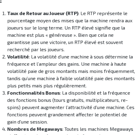
Taux de Retour au Joueur (RTP)
: Le RTP représente le
pourcentage moyen des mises que la machine rendra aux
joueurs sur le long terme. Un RTP élevé signifie que la
machine est plus « généreuse ». Bien que cela ne
garantisse pas une victoire, un RTP élevé est souvent
recherché par les joueurs.
Volatilité
: La volatilité d’une machine à sous détermine la
fréquence et l’ampleur des gains. Une machine à haute
volatilité paie de gros montants mais moins fréquemment,
tandis qu’une machine à faible volatilité paie des montants
plus petits mais plus régulièrement.
Fonctionnalités Bonus
: La disponibilité et la fréquence
des fonctions bonus (tours gratuits, multiplicateurs, re-
spins) peuvent augmenter l’attractivité d’une machine. Ces
fonctions peuvent grandement affecter le potentiel de
gain d’une session.
Nombres de Megaways
: Toutes les machines Megaways