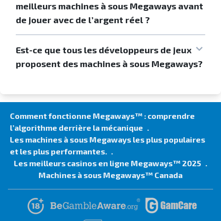
meilleurs machines à sous Megaways avant
de jouer avec de l’argent réel ?
Est-ce que tous les développeurs de jeux
proposent des machines à sous Megaways?
Comment fonctionne Megaways™ : comprendre
l’algorithme derrière la mécanique
Les machines à sous Megaways les plus populaires
et les plus performantes.
Les meilleurs casinos en ligne Megaways™ 2025
Machines à sous Megaways™ Canada