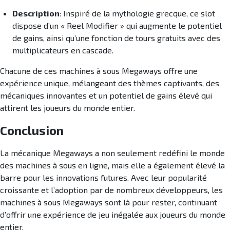
Description
: Inspiré de la mythologie grecque, ce slot
dispose d’un « Reel Modifier » qui augmente le potentiel
de gains, ainsi qu’une fonction de tours gratuits avec des
multiplicateurs en cascade.
Chacune de ces machines à sous Megaways offre une
expérience unique, mélangeant des thèmes captivants, des
mécaniques innovantes et un potentiel de gains élevé qui
attirent les joueurs du monde entier.
Conclusion
La mécanique Megaways a non seulement redéfini le monde
des machines à sous en ligne, mais elle a également élevé la
barre pour les innovations futures. Avec leur popularité
croissante et l’adoption par de nombreux développeurs, les
machines à sous Megaways sont là pour rester, continuant
d’offrir une expérience de jeu inégalée aux joueurs du monde
entier.