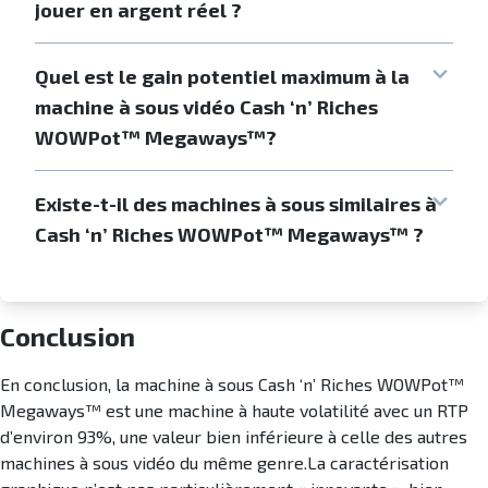
jouer en argent réel ?
Quel est le gain potentiel maximum à la
machine à sous vidéo Cash ‘n’ Riches
WOWPot™ Megaways™?
Existe-t-il des machines à sous similaires à
Cash ‘n’ Riches WOWPot™ Megaways™ ?
Conclusion
En conclusion, la machine à sous Cash ‘n’ Riches WOWPot™
Megaways™ est une machine à haute volatilité avec un RTP
d’environ 93%, une valeur bien inférieure à celle des autres
machines à sous vidéo du même genre.La caractérisation