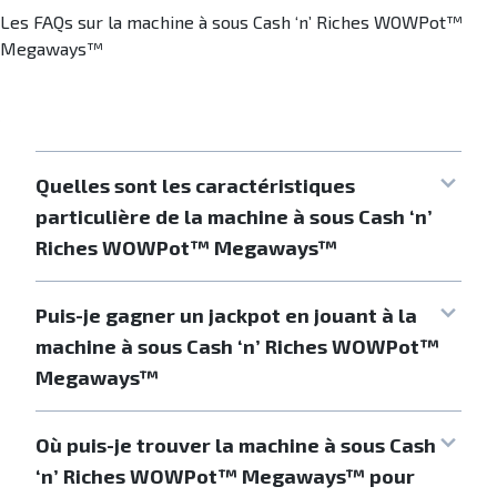
Les FAQs sur la machine à sous Cash ‘n’ Riches WOWPot™
Megaways™
Quelles sont les caractéristiques
particulière de la machine à sous Cash ‘n’
Riches WOWPot™ Megaways™
Puis-je gagner un jackpot en jouant à la
machine à sous Cash ‘n’ Riches WOWPot™
Megaways™
Où puis-je trouver la machine à sous Cash
‘n’ Riches WOWPot™ Megaways™ pour