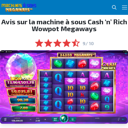
Machines à sous Megaways™ Canada
Searc
Pr
Avis sur la machine à sous Cash ‘n’ Rich
Skip to navigation
Skip to content
Wowpot Megaways
9/ 10