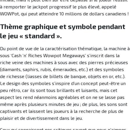
à remporter le jackpot progressif le plus élevé, appelé
WOWPot, qui peut atteindre 10 millions de dollars canadiens !
Thème graphique et symbole pendant
le jeu « standard ».
Du point de vue de la caractérisation thématique, la machine à
sous ‘Cash ‘n’ Riches Wowpot Megaways’ s’inscrit dans la
riche veine des machines à sous avec des pierres précieuses
(diamants, saphirs, rubis, émeraudes, etc.) et des symboles
de richesse (liasses de billets de banque, objets en or, etc.).
Le design des symboles s’inspire d’un concept peut-être un
peu rétro, car ils sont tous brillants et luisants, mais cet
aspect les rend néanmoins agréables et on ne se lasse pas
même après plusieurs minutes de jeu ; de plus, les sons sont
captivants et laissent les joueurs à la recherche de plus de
plaisir et de divertissement dans le jeu.
Ceux qui connaissent nos critiques savent que nous n’aimons