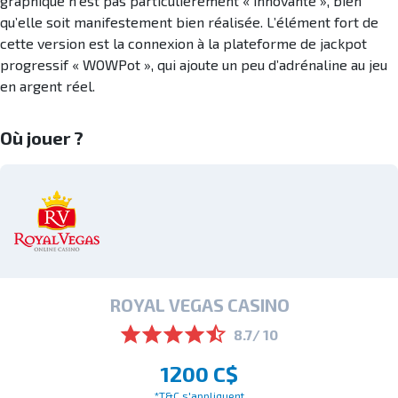
graphique n’est pas particulièrement « innovante », bien
qu’elle soit manifestement bien réalisée. L’élément fort de
cette version est la connexion à la plateforme de jackpot
progressif « WOWPot », qui ajoute un peu d’adrénaline au jeu
en argent réel.
Où jouer ?
ROYAL VEGAS CASINO
8.7/ 10
1200 C$
*T&C s'appliquent