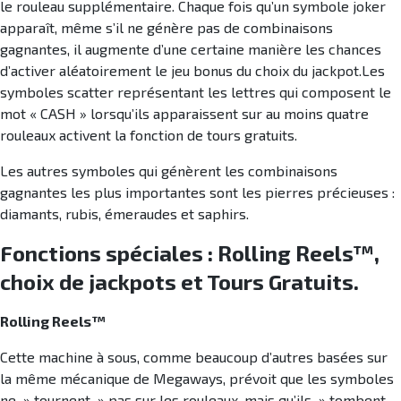
le rouleau supplémentaire. Chaque fois qu’un symbole joker
apparaît, même s’il ne génère pas de combinaisons
gagnantes, il augmente d’une certaine manière les chances
d’activer aléatoirement le jeu bonus du choix du jackpot.Les
symboles scatter représentant les lettres qui composent le
mot « CASH » lorsqu’ils apparaissent sur au moins quatre
rouleaux activent la fonction de tours gratuits.
Les autres symboles qui génèrent les combinaisons
gagnantes les plus importantes sont les pierres précieuses :
diamants, rubis, émeraudes et saphirs.
Fonctions spéciales : Rolling Reels™,
choix de jackpots et Tours Gratuits.
Rolling Reels™
Cette machine à sous, comme beaucoup d’autres basées sur
la même mécanique de Megaways, prévoit que les symboles
ne » tournent » pas sur les rouleaux, mais qu’ils » tombent