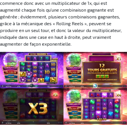
commence donc avec un multiplicateur de 1x, qui est
augmenté chaque fois qu’une combinaison gagnante est
générée ; évidemment, plusieurs combinaisons gagnantes,
grâce à la mécanique des « Rolling Reels », peuvent se
produire en un seul tour, et donc la valeur du multiplicateur,
indiquée dans une case en haut à droite, peut vraiment
augmenter de façon exponentielle.